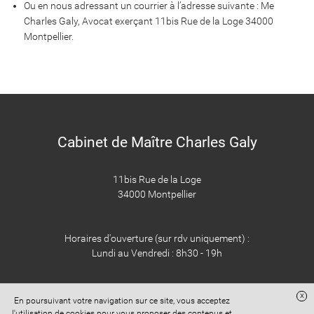
Ou en nous adressant un courrier à l’adresse suivante : Me
Charles Galy, Avocat exerçant 11bis Rue de la Loge 34000
Montpellier.
Cabinet de Maître Charles Galy
11bis Rue de la Loge
34000 Montpellier
Horaires d'ouverture (sur rdv uniquement) :
Lundi au Vendredi : 8h30 - 19h
x
En poursuivant votre navigation sur ce site, vous acceptez
l'utilisation de cookies pour vous proposer des contenus et