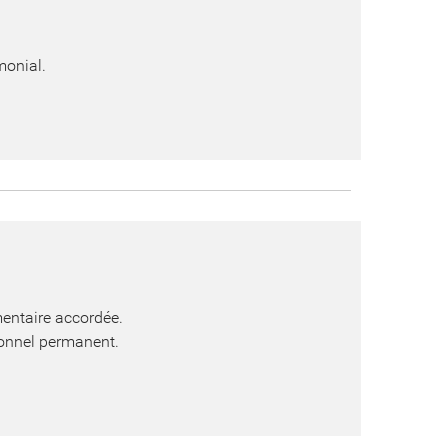
monial.
mentaire accordée.
tionnel permanent.